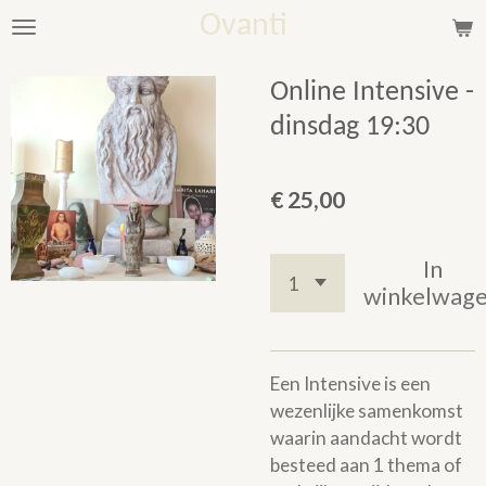
Ovanti
Ga
direct
naar
Online Intensive -
de
dinsdag 19:30
hoofdinhoud
€ 25,00
In
winkelwag
Een Intensive is een
wezenlijke samenkomst
waarin aandacht wordt
besteed aan 1 thema of