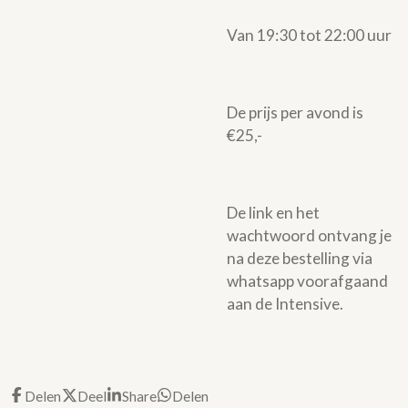
Van 19:30 tot 22:00 uur
De prijs per avond is
€25,-
De link en het
wachtwoord ontvang je
na deze bestelling via
whatsapp voorafgaand
aan de Intensive.
Delen
Deel
Share
Delen