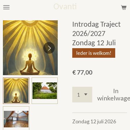
Ovanti
Ga
direct
naar
Introdag Traject
de
2026/2027
hoofdinhoud
Zondag 12 Juli
Ieder is welkom!
€ 77,00
In
winkelwag
Zondag 12 juli 2026