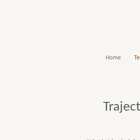
Ga
direct
naar
de
hoofdinhoud
Home
Te
Traject